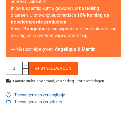
heerlijke vakantie!
In de tussentijd kunt u gewoon uw bestelling
plaatsen. U ontvangt automatisch
10% korting op
geselecteerde producten.
Vanaf
9 augustus
gaan wij weer met veel plezier aan
de slag en verwerken wij uw bestelling.
☀️ Met zonnige groet,
Angelique & Martin
IN WINKELWAGEN
Laatste stuks in voorraad, verzending 1 tot 2 werkdagen
Toevoegen aan verlanglijstje
Toevoegen aan vergelijken