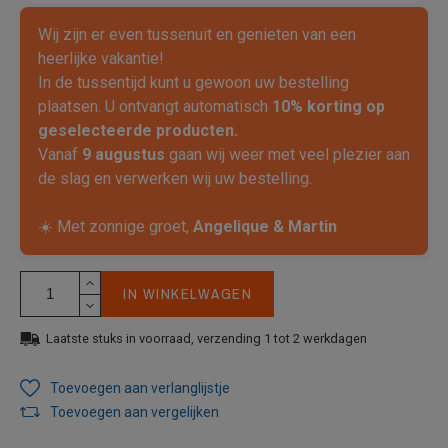
Wij zijn er even tussenuit en genieten van een
heerlijke vakantie!
In de tussentijd kunt u gewoon uw bestelling
plaatsen. U ontvangt automatisch
10% korting op
geselecteerde producten.
Vanaf
9 augustus
gaan wij weer met veel plezier aan
de slag en verwerken wij uw bestelling.
☀️ Met zonnige groet,
Angelique & Martin
IN WINKELWAGEN
Laatste stuks in voorraad, verzending 1 tot 2 werkdagen
Toevoegen aan verlanglijstje
Toevoegen aan vergelijken