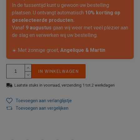
In de tussentijd kunt u gewoon uw bestelling
plaatsen. U ontvangt automatisch
10% korting op
geselecteerde producten.
Vanaf
9 augustus
gaan wij weer met veel plezier aan
de slag en verwerken wij uw bestelling.
☀️ Met zonnige groet,
Angelique & Martin
IN WINKELWAGEN
Laatste stuks in voorraad, verzending 1 tot 2 werkdagen
Toevoegen aan verlanglijstje
Toevoegen aan vergelijken