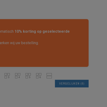
tomatisch
10% korting op geselecteerde
rken wij uw bestelling.
VERGELIJKEN
(
0
)