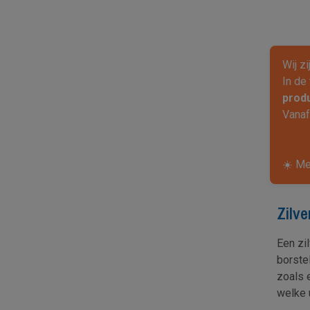
Wij z
In de
prod
Vana
☀️ Me
Zilv
Een zi
borste
zoals 
welke u