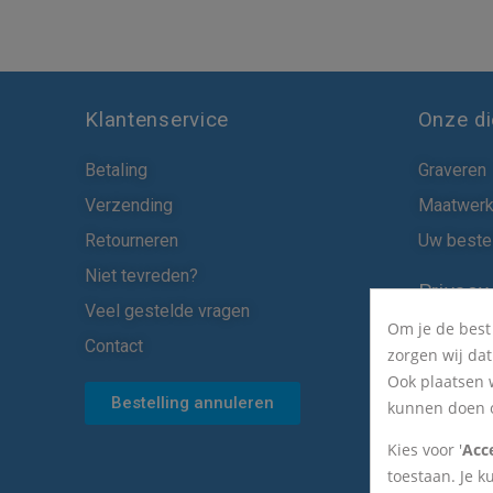
Klantenservice
Onze d
Betaling
Graveren
Verzending
Maatwer
Retourneren
Uw bestel
Niet tevreden?
Privacy
Veel gestelde vragen
Om je de best
Cookies
Contact
zorgen wij da
Privacy
Ook plaatsen 
Bestelling annuleren
kunnen doen o
Kies voor '
Acc
toestaan. Je k