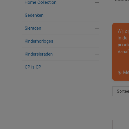
Home Collection
Gedenken
Sieraden
Wij z
In de
Kinderhorloges
prod
Vana
Kindersieraden
OP is OP
☀️ Me
Sortee