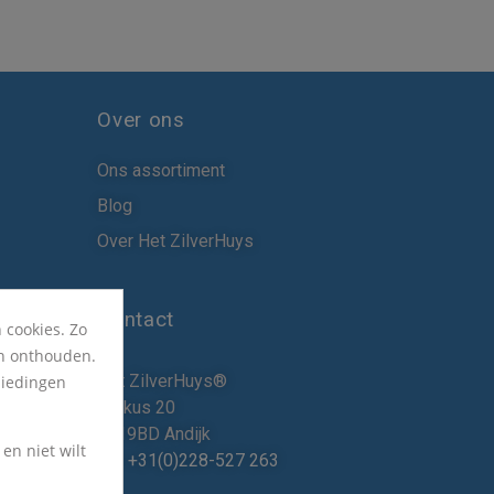
Over ons
Ons assortiment
Blog
Over Het ZilverHuys
Contact
 cookies. Zo
en onthouden.
Het ZilverHuys®
biedingen
Krokus 20
1619BD Andijk
en niet wilt
Tel:
+31(0)228-527 263