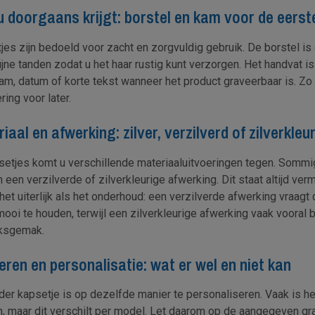
 doorgaans krijgt: borstel en kam voor de eerst
jes zijn bedoeld voor zacht en zorgvuldig gebruik. De borstel i
ijne tanden zodat u het haar rustig kunt verzorgen. Het handvat i
am, datum of korte tekst wanneer het product graveerbaar is. Zo b
ring voor later.
iaal en afwerking: zilver, verzilverd of zilverkleu
psetjes komt u verschillende materiaaluitvoeringen tegen. Sommig
een verzilverde of zilverkleurige afwerking. Dit staat altijd verm
het uiterlijk als het onderhoud: een verzilverde afwerking vraa
ooi te houden, terwijl een zilverkleurige afwerking vaak vooral b
ksgemak.
ren en personalisatie: wat er wel en niet kan
eder kapsetje is op dezelfde manier te personaliseren. Vaak is h
, maar dit verschilt per model. Let daarom op de aangegeven gra