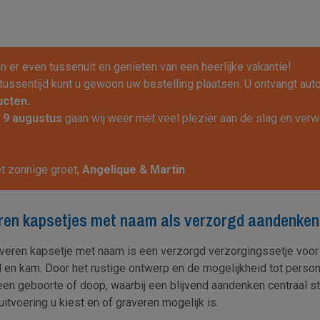
ijn er even tussenuit en genieten van een heerlijke vakantie!
 tussentijd kunt u gewoon uw bestelling plaatsen. U ontvangt au
ucten.
f
9 augustus
gaan wij weer met veel plezier aan de slag en verwe
t zonnige groet,
Angelique & Martin
eren kapsetjes met naam als verzorgd aandenken
lveren kapsetje met naam is een verzorgd verzorgingssetje voor
l en kam. Door het rustige ontwerp en de mogelijkheid tot perso
een geboorte of doop, waarbij een blijvend aandenken centraal st
itvoering u kiest en of graveren mogelijk is.