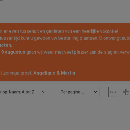
ijn er even tussenuit en genieten van een heerlijke vakantie!
 tussentijd kunt u gewoon uw bestelling plaatsen. U ontvangt au
ucten.
f
9 augustus
gaan wij weer met veel plezier aan de slag en verwe
t zonnige groet,
Angelique & Martin
r op: Naam: A tot Z
Per pagina: 24