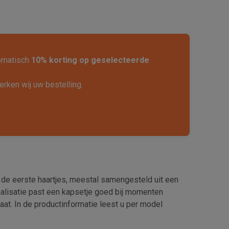
tomatisch
10% korting op geselecteerde
rken wij uw bestelling.
 de eerste haartjes, meestal samengesteld uit een
nalisatie past een kapsetje goed bij momenten
aat. In de productinformatie leest u per model