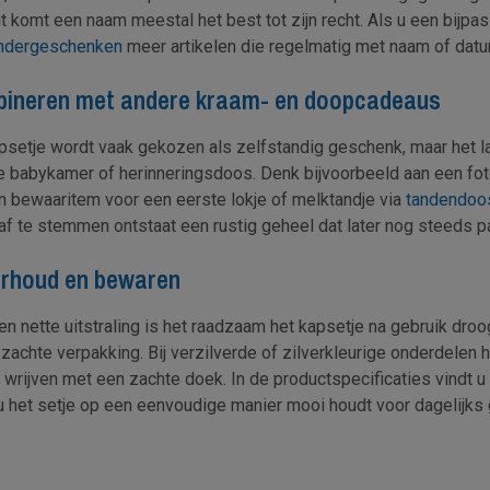
t komt een naam meestal het best tot zijn recht. Als u een bijpa
ndergeschenken
meer artikelen die regelmatig met naam of datum
ineren met andere kraam- en doopcadeaus
psetje wordt vaak gekozen als zelfstandig geschenk, maar het 
e babykamer of herinneringsdoos. Denk bijvoorbeeld aan een fotol
n bewaaritem voor een eerste lokje of melktandje via
tandendoos
 af te stemmen ontstaat een rustig geheel dat later nog steeds 
rhoud en bewaren
n nette uitstraling is het raadzaam het kapsetje na gebruik droog
 zachte verpakking. Bij verzilverde of zilverkleurige onderdelen 
 wrijven met een zachte doek. In de productspecificaties vindt 
u het setje op een eenvoudige manier mooi houdt voor dagelijks g