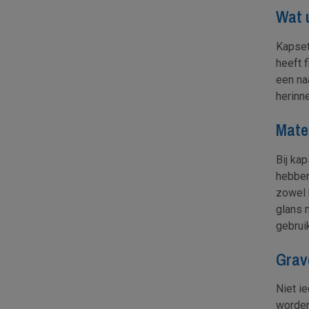
Wat u
Kapset
heeft f
een na
herinne
Mater
Bij ka
hebben 
zowel 
glans m
gebrui
Grave
Niet i
worden