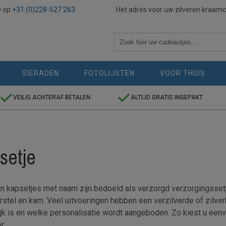
0 op
+31 (0)228-527 263
Het adres voor uw zilveren kraam
SIERADEN
FOTOLIJSTEN
VOOR THUIS
VEILIG ACHTERAF BETALEN
ALTIJD GRATIS INGEPAKT
setje
en kapsetjes met naam zijn bedoeld als verzorgd verzorgingssetj
rstel en kam. Veel uitvoeringen hebben een verzilverde of zilver
jk is en welke personalisatie wordt aangeboden. Zo kiest u ee
r.