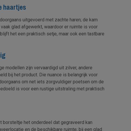
e haartjes
s doorgaans uitgevoerd met zachte haren; de kam
s vaak glad afgewerkt, waardoor er ruimte is voor
lijft het een praktisch setje, maar ook een tastbare
rig
e modellen zijn vervaardigd uit zilver, andere
eld bij het product. Die nuance is belangrijk voor
gt doorgaans om net iets zorgvuldiger poetsen om de
edoeld is voor een rustige uitstraling met praktisch
et borsteltje het onderdeel dat gegraveerd kan
veerlocatie en de beschikbare ruimte; bij een glad