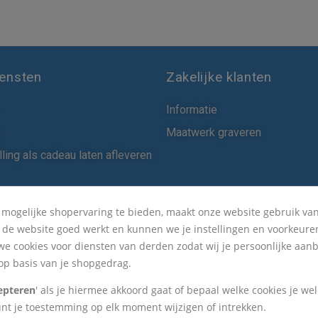
iensten
Zakelijke klanten
Informatie
k
Maatwerk graveren
ling als cadeau laten afleveren
 mogelijke shopervaring te bieden, maakt onze website gebruik van
t de website goed werkt en kunnen we je instellingen en voorkeur
we cookies voor diensten van derden zodat wij je persoonlijke aan
p basis van je shopgedrag.
epteren
' als je hiermee akkoord gaat of bepaal welke cookies je wel 
unt je toestemming op elk moment wijzigen of intrekken.