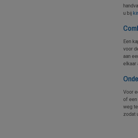
handva
u bij
ki
Comb
Een ka
voor d
aan ee
elkaar
Onde
Voor ee
of een
weg te
zodat 