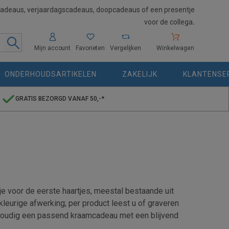
cadeaus, verjaardagscadeaus, doopcadeaus of een presentje
voor de collega
.
Mijn account
Favorieten
Vergelijken
Winkelwagen
ONDERHOUDSARTIKELEN
ZAKELIJK
KLANTENSE
GRATIS BEZORGD VANAF 50,-*
e voor de eerste haartjes, meestal bestaande uit
kleurige afwerking; per product leest u of graveren
nvoudig een passend kraamcadeau met een blijvend