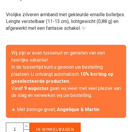
Vrolijke zilveren armband met gekleurde emaille bolletjes.
Lengte verstelbaar (11-13 cm), lichtgewicht (0,88 g) en
afgewerkt met een fantasie schakel. ✨
Wij zijn er even tussenuit en genieten van een
heerlijke vakantie!
In de tussentijd kunt u gewoon uw bestelling
plaatsen. U ontvangt automatisch
10% korting op
geselecteerde producten.
Vanaf
9 augustus
gaan wij weer met veel plezier aan
de slag en verwerken wij uw bestelling.
☀️ Met zonnige groet,
Angelique & Martin
IN WINKELWAGEN