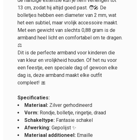
de handige extensie kun je hem verlengen tot
13 cm, zodat hij altijd goed past. 🧑‍🎤 De
bolletjes hebben een diameter van 2 mm, wat
het een subtiel, maar vrolijk accessoire maakt.
Met een gewicht van slechts 0,88 gram is de
armband heel licht en comfortabel om te dragen.
⚖️
Dit is de perfecte armband voor kinderen die
van kleur en vrolijkheid houden. Of het nu voor
een feestje, een speciale dag of gewoon elke
dag is, deze armband maakt elke outfit
compleet! 🎀
Specificaties:
Materiaal:
Zilver gerhodineerd
Vorm:
Rondje, bolletje, ringetje, draad
Schakeltype:
Fantasie schakel
Afwerking:
Gepolijst ✨
Materiaal additioneel:
Emaille