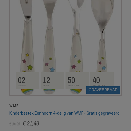
02
12
50
39
DAGEN
UREN
MINUTEN
SECONDEN
GRAVEERBAAR
WMF
Kinderbestek Eenhoorn 4-delig van WMF - Gratis gegraveerd
€ 31,46
€ 34,95