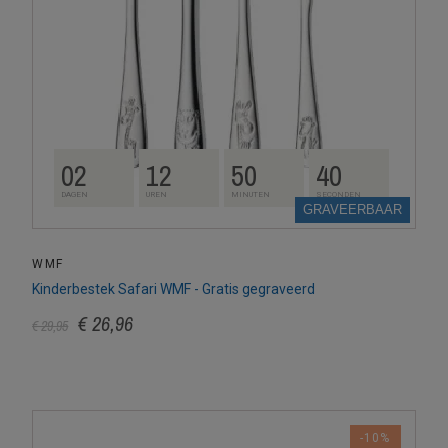
02
12
50
39
DAGEN
UREN
MINUTEN
SECONDEN
GRAVEERBAAR
WMF
Kinderbestek Safari WMF - Gratis gegraveerd
€ 26,96
€ 29,95
-10%