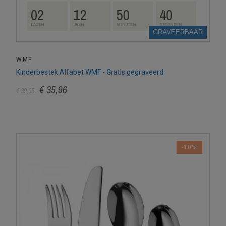
02
12
50
39
DAGEN
UREN
MINUTEN
SECONDEN
GRAVEERBAAR
WMF
Kinderbestek Alfabet WMF - Gratis gegraveerd
€ 35,96
€ 39,95
-10%