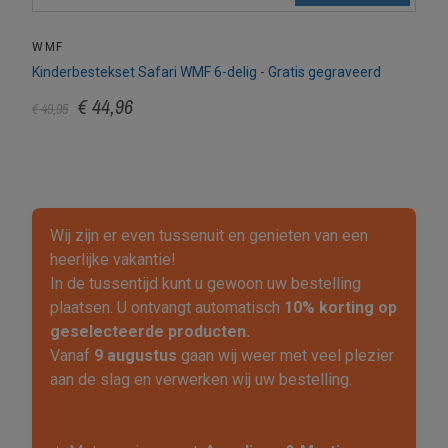
WMF
Kinderbestekset Safari WMF 6-delig - Gratis gegraveerd
€ 44,96
€ 49,95
Wij zijn er even tussenuit en genieten van een
heerlijke vakantie!
In de tussentijd kunt u gewoon uw bestelling
plaatsen. U ontvangt automatisch
10% korting op
geselecteerde producten.
Vanaf
9 augustus
gaan wij weer met veel plezier
aan de slag en verwerken wij uw bestelling.