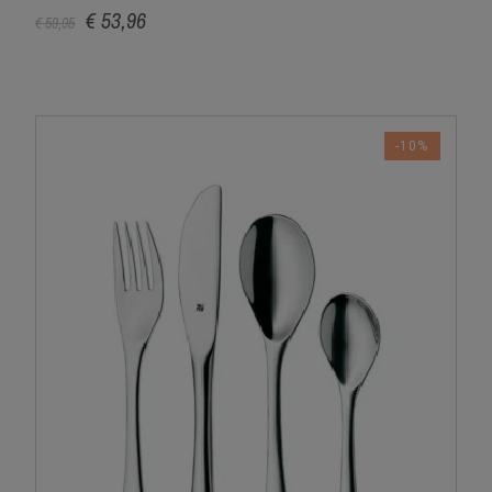
€ 53,96
€ 59,95
-10%