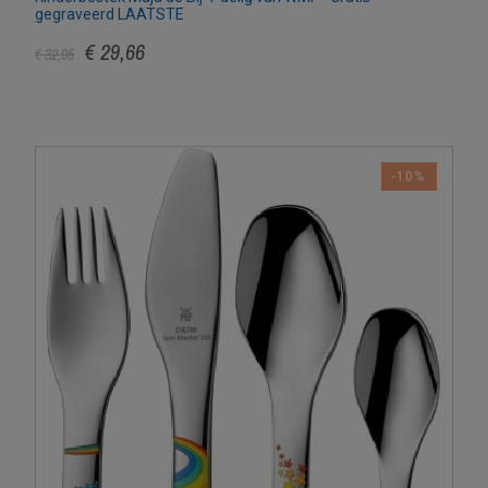
gegraveerd LAATSTE
€ 29,66
€ 32,95
-10%