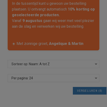
In de tussentijd kunt u gewoon uw bestelling
plaatsen. U ontvangt automatisch
10% korting op
geselecteerde producten.
Vanaf
9 augustus
gaan wij weer met veel plezier
aan de slag en verwerken wij uw bestelling.
☀️ Met zonnige groet,
Angelique & Martin
Sorteer op: Naam: A tot Z
Per pagina: 24
VERGELIJKEN
(
0
)