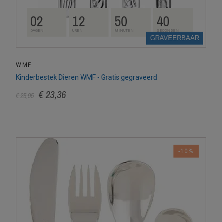
02
12
50
39
DAGEN
UREN
MINUTEN
SECONDEN
GRAVEERBAAR
WMF
Kinderbestek Dieren WMF - Gratis gegraveerd
€ 23,36
€ 25,95
-10%