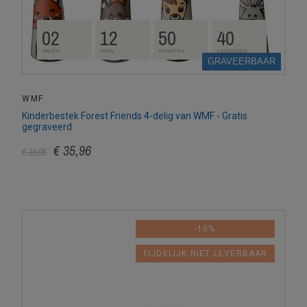
02
12
50
39
DAGEN
UREN
MINUTEN
SECONDEN
GRAVEERBAAR
WMF
Kinderbestek Forest Friends 4-delig van WMF - Gratis
gegraveerd
€ 35,96
€ 39,95
-10%
TIJDELIJK NIET LEVERBAAR