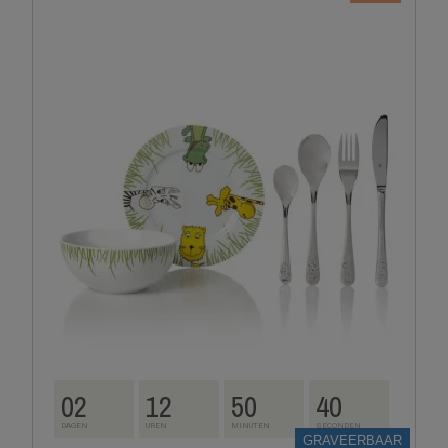
02
12
50
39
DAGEN
UREN
MINUTEN
SECONDEN
GRAVEERBAAR