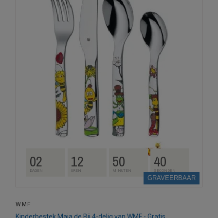
02
12
50
39
DAGEN
UREN
MINUTEN
SECONDEN
GRAVEERBAAR
WMF
Kinderbestek Maja de Bij 4-delig van WMF - Gratis