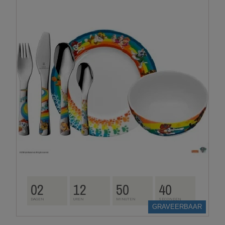
02
12
50
39
DAGEN
UREN
MINUTEN
SECONDEN
GRAVEERBAAR