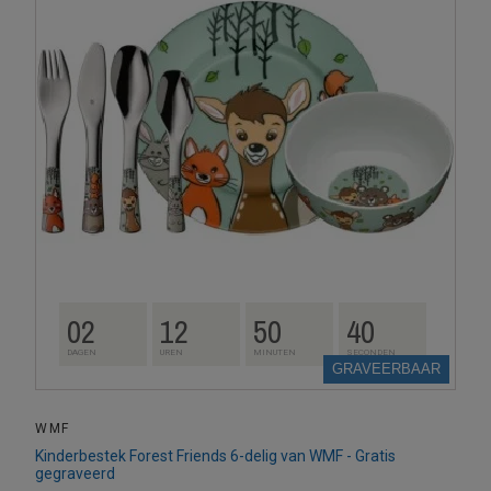
02
12
50
39
DAGEN
UREN
MINUTEN
SECONDEN
GRAVEERBAAR
WMF
Kinderbestek Forest Friends 6-delig van WMF - Gratis
gegraveerd