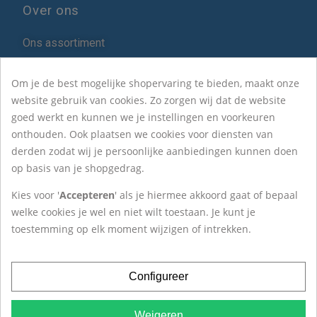
Over ons
Ons assortiment
Blog
Om je de best mogelijke shopervaring te bieden, maakt onze
Over Het ZilverHuys
website gebruik van cookies. Zo zorgen wij dat de website
goed werkt en kunnen we je instellingen en voorkeuren
onthouden. Ook plaatsen we cookies voor diensten van
Contact
derden zodat wij je persoonlijke aanbiedingen kunnen doen
op basis van je shopgedrag.
Het ZilverHuys®
Kies voor '
Accepteren
' als je hiermee akkoord gaat of bepaal
Krokus 20
welke cookies je wel en niet wilt toestaan. Je kunt je
1619BD Andijk
toestemming op elk moment wijzigen of intrekken.
Tel:
+31(0)228-527 263
Configureer
Weigeren