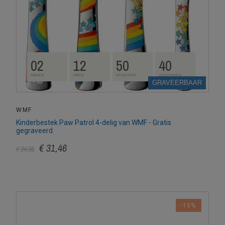
02
12
50
39
DAGEN
UREN
MINUTEN
SECONDEN
GRAVEERBAAR
WMF
Kinderbestek Paw Patrol 4-delig van WMF - Gratis
gegraveerd
€ 31,46
€ 34,95
-10%