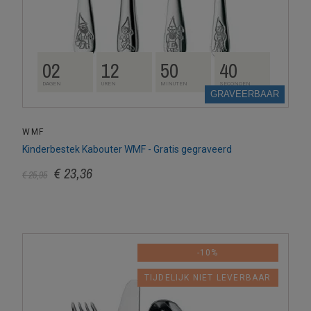
02
12
50
39
DAGEN
UREN
MINUTEN
SECONDEN
GRAVEERBAAR
WMF
Kinderbestek Kabouter WMF - Gratis gegraveerd
€ 23,36
€ 25,95
-10%
TIJDELIJK NIET LEVERBAAR