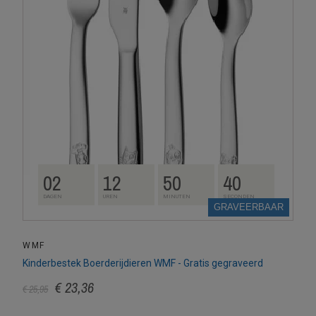
02
12
50
39
DAGEN
UREN
MINUTEN
SECONDEN
GRAVEERBAAR
WMF
Kinderbestek Boerderijdieren WMF - Gratis gegraveerd
€ 23,36
€ 25,95