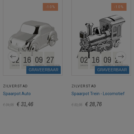
-10%
-10%
02
16
09
26
02
16
09
26
DAGEN
UREN
MINUTEN
SECONDEN
DAGEN
UREN
MINUTEN
SECONDEN
GRAVEERBAAR
GRAVEERBAAR
ZILVERSTAD
ZILVERSTAD
Spaarpot Auto
Spaarpot Trein - Locomotief
€ 31,46
€ 28,76
€ 34,95
€ 31,95