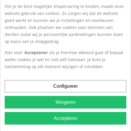
Om je de best mogelijke shopervaring te bieden, maakt onze
Over Het ZilverHuys
website gebruik van cookies. Zo zorgen wij dat de website
goed werkt en kunnen we je instellingen en voorkeuren
onthouden. Ook plaatsen we cookies voor diensten van
Contact
derden zodat wij je persoonlijke aanbiedingen kunnen doen
op basis van je shopgedrag.
Het ZilverHuys®
Kies voor '
Accepteren
' als je hiermee akkoord gaat of bepaal
Krokus 20
welke cookies je wel en niet wilt toestaan. Je kunt je
1619BD Andijk
toestemming op elk moment wijzigen of intrekken.
Tel:
+31(0)228-527 263
Configureer
Weigeren
Algemene Voorwaarden
|
Privacy
|
Cookies
|
© 2007 -
Accepteren
2026
Het ZilverHuys®