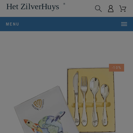
MENU
-10%