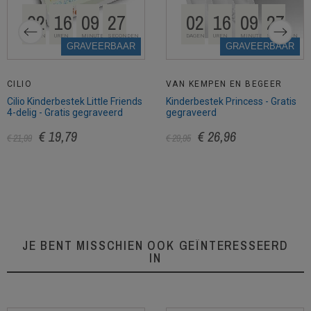
02
16
09
26
02
16
09
26
DAGEN
UREN
MINUTEN
SECONDEN
DAGEN
UREN
MINUTEN
SECONDEN
GRAVEERBAAR
GRAVEERBAAR
CILIO
VAN KEMPEN EN BEGEER
Cilio Kinderbestek Little Friends
Kinderbestek Princess - Gratis
4-delig - Gratis gegraveerd
gegraveerd
€ 19,79
€ 26,96
€ 21,99
€ 29,95
JE BENT MISSCHIEN OOK GEÏNTERESSEERD
IN