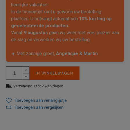
heerlijke vakantie!
In de tussentijd kunt u gewoon uw bestelling
plaatsen. U ontvangt automatisch
10% korting op
geselecteerde producten.
Vanaf
9 augustus
gaan wij weer met veel plezier aan
de slag en verwerken wij uw bestelling.
☀️ Met zonnige groet,
Angelique & Martin
IN WINKELWAGEN
Verzending 1 tot 2 werkdagen
Toevoegen aan verlanglijstje
Toevoegen aan vergelijken