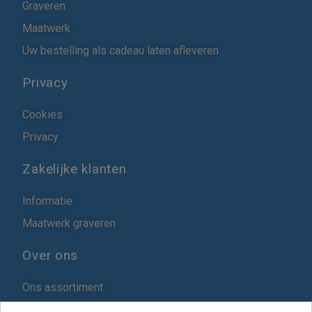
Graveren
Maatwerk
Uw bestelling als cadeau laten afleveren
Privacy
Cookies
Privacy
Zakelijke klanten
Informatie
Maatwerk graveren
Over ons
Ons assortiment
Blog