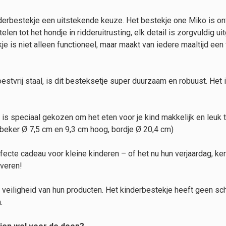
kinderbestekje een uitstekende keuze. Het bestekje one Miko is 
elen tot het hondje in ridderuitrusting, elk detail is zorgvuldig 
je is niet alleen functioneel, maar maakt van iedere maaltijd een 
oestvrij staal, is dit besteksetje super duurzaam en robuust. Het
les is speciaal gekozen om het eten voor je kind makkelijk en leu
beker Ø 7,5 cm en 9,3 cm hoog, bordje Ø 20,4 cm)
rfecte cadeau voor kleine kinderen – of het nu hun verjaardag, ke
overen!
 veiligheid van hun producten. Het kinderbestekje heeft geen sch
.