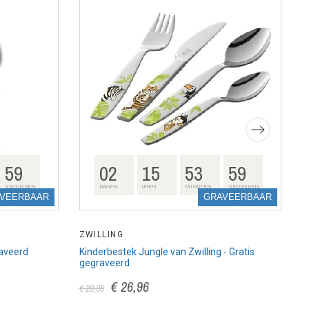
58
02
15
53
58
SECONDEN
DAGEN
UREN
MINUTEN
SECONDEN
VEERBAAR
GRAVEERBAAR
ZWILLING
V
raveerd
Kinderbestek Jungle van Zwilling - Gratis
T
gegraveerd
€
€ 26,96
€ 29,95