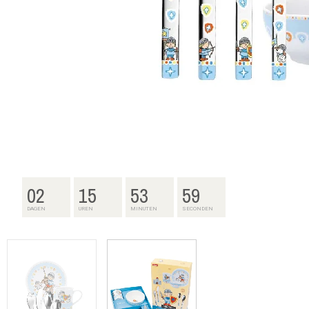
02
15
53
58
DAGEN
UREN
MINUTEN
SECONDEN