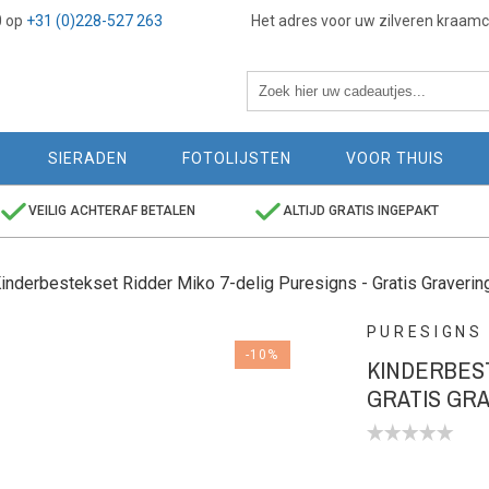
0 op
+31 (0)228-527 263
Het adres voor uw zilveren kraam
SIERADEN
FOTOLIJSTEN
VOOR THUIS
VEILIG ACHTERAF BETALEN
ALTIJD GRATIS INGEPAKT
inderbestekset Ridder Miko 7-delig Puresigns - Gratis Graverin
PURESIGNS
-10%
KINDERBEST
GRATIS GR