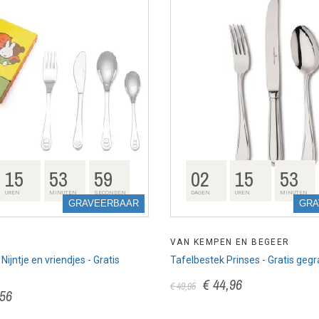
15
53
58
02
15
53
UREN
MINUTEN
SECONDEN
DAGEN
UREN
MINUTEN
GRAVEERBAAR
GRA
VAN KEMPEN EN BEGEER
ijntje en vriendjes - Gratis
Tafelbestek Prinses - Gratis geg
€ 44,96
€ 49,95
,56