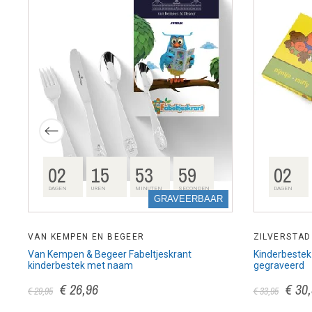
02
15
53
58
02
DAGEN
UREN
MINUTEN
SECONDEN
DAGEN
GRAVEERBAAR
VAN KEMPEN EN BEGEER
ZILVERSTAD
Van Kempen & Begeer Fabeltjeskrant
Kinderbestek N
kinderbestek met naam
gegraveerd
€ 26,96
€ 30
€ 29,95
€ 33,95