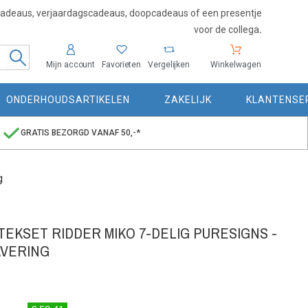
cadeaus, verjaardagscadeaus, doopcadeaus of een presentje
voor de collega
.
Mijn account
Favorieten
Vergelijken
Winkelwagen
ONDERHOUDSARTIKELEN
ZAKELIJK
KLANTENSE
GRATIS BEZORGD VANAF 50,-*
g
EKSET RIDDER MIKO 7-DELIG PURESIGNS -
AVERING