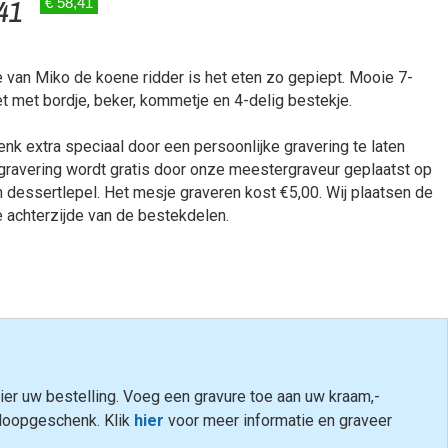
41
€ 58,41
e van Miko de koene ridder is het eten zo gepiept. Mooie 7-
t met bordje, beker, kommetje en 4-delig bestekje.
k extra speciaal door een persoonlijke gravering te laten
gravering wordt gratis door onze meestergraveur geplaatst op
n dessertlepel. Het mesje graveren kost €5,00. Wij plaatsen de
e achterzijde van de bestekdelen.
ier uw bestelling. Voeg een gravure toe aan uw kraam,-
 doopgeschenk. Klik
hier
voor meer informatie en graveer