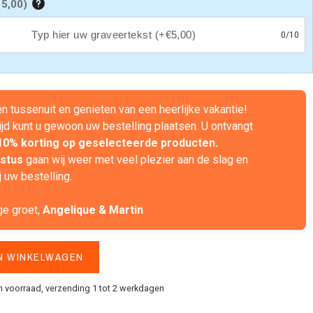
 5,00
)
0
/
10
ven tussenuit en genieten van een heerlijke vakantie!
ijd kunt u gewoon uw bestelling plaatsen. U ontvangt
10% korting op geselecteerde producten.
stus
gaan wij weer met veel plezier aan de slag en
 uw bestelling.
ge groet,
Angelique & Martin
N WINKELWAGEN
n voorraad, verzending 1 tot 2 werkdagen