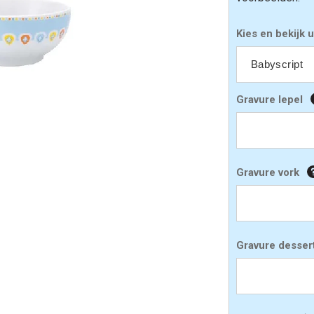
Kies en bekijk u
Gravure lepel
Gravure vork
Gravure desser