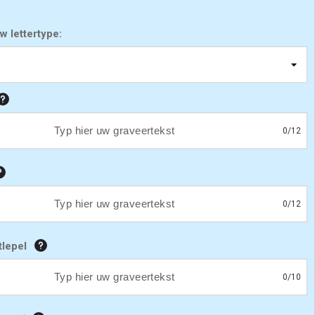
w lettertype:
0
/
12
0
/
12
tlepel
0
/
10