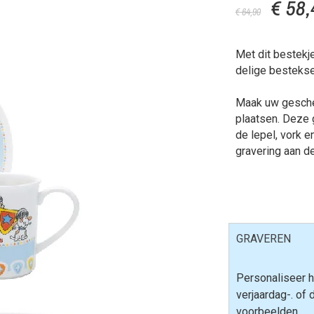
€ 58,
€ 64,90
Met dit bestekj
delige bestekse
Maak uw geschen
plaatsen. Deze 
de lepel, vork e
gravering aan d
GRAVEREN
Personaliseer h
verjaardag-. of
voorbeelden.