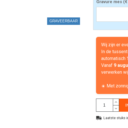
Gravure mes
(
€
GRAVEERBAAR
Wij zijn er e
In de tussent
automatisch
Vanaf
9 augu
verwerken wij
☀️ Met zonni
I
Laatste stuks i