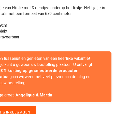
tje van Nijntje met 3 eendjes onderop het lijstje. Het lijstje is
oto's met een formaat van 6x9 centimeter.
x9cm
elakt
graveerbaar
ven tussenuit en genieten van een heerlijke vakantie!
ijd kunt u gewoon uw bestelling plaatsen. U ontvangt
10% korting op geselecteerde producten.
stus
gaan wij weer met veel plezier aan de slag en
 uw bestelling.
ge groet,
Angelique & Martin
N WINKELWAGEN