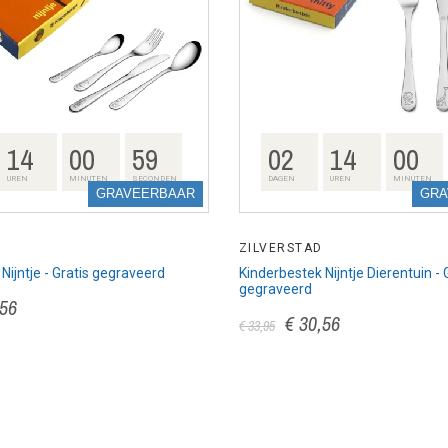
14
00
58
02
14
00
UREN
MINUTEN
SECONDEN
DAGEN
UREN
MINUTEN
GRAVEERBAAR
GRA
ZILVERSTAD
Nijntje - Gratis gegraveerd
Kinderbestek Nijntje Dierentuin - 
gegraveerd
,56
€ 30,56
€ 33,95