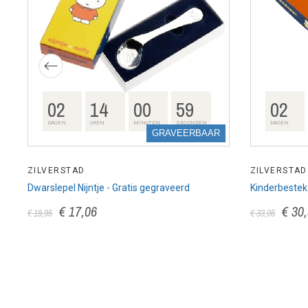
02
14
00
58
02
DAGEN
UREN
MINUTEN
SECONDEN
DAGEN
GRAVEERBAAR
ZILVERSTAD
ZILVERSTAD
Dwarslepel Nijntje - Gratis gegraveerd
Kinderbestek 
€ 17,06
€ 30
€ 18,95
€ 33,95