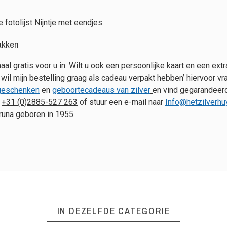
 fotolijst Nijntje met eendjes.
pakken
emaal gratis voor u in. Wilt u ook een persoonlijke kaart en een 
 wil mijn bestelling graag als cadeau verpakt hebben’ hiervoor vr
 geschenken
en
geboortecadeaus van zilver
en vind gegarandeerd
r
+31 (0)2885-527 263
of stuur een e-mail naar
Info@hetzilverh
Bruna geboren in 1955.
IN DEZELFDE CATEGORIE