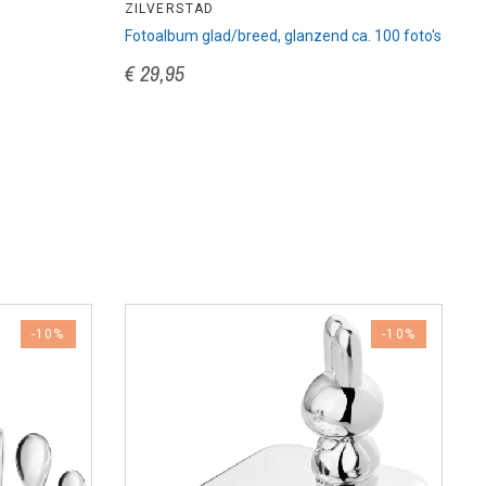
ZILVERSTAD
Z
Fotoalbum glad/breed, glanzend ca. 100 foto's
F
€ 29,95
€
-10%
-10%