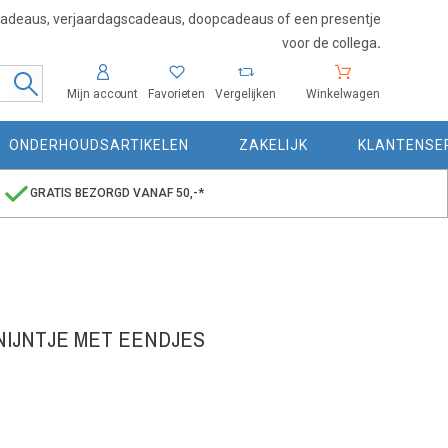
cadeaus, verjaardagscadeaus, doopcadeaus of een presentje
voor de collega
.
Mijn account
Favorieten
Vergelijken
Winkelwagen
ONDERHOUDSARTIKELEN
ZAKELIJK
KLANTENSE
GRATIS BEZORGD VANAF 50,-*
D
NIJNTJE MET EENDJES