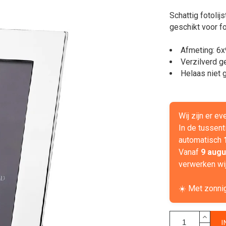
Schattig fotolijs
geschikt voor f
Afmeting: 6
Verzilverd g
Helaas niet 
Wij zijn er e
In de tussent
automatisch
Vanaf
9 augu
verwerken wij
☀️ Met zonni
I