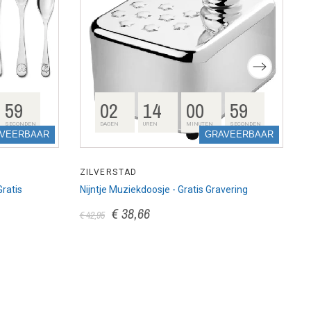
58
02
14
00
58
SECONDEN
DAGEN
UREN
MINUTEN
SECONDEN
VEERBAAR
GRAVEERBAAR
ZILVERSTAD
Z
Gratis
Nijntje Muziekdoosje - Gratis Gravering
E
€ 38,66
€
€ 42,95