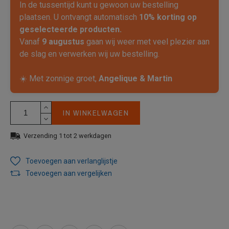
In de tussentijd kunt u gewoon uw bestelling
plaatsen. U ontvangt automatisch
10% korting op
geselecteerde producten.
Vanaf
9 augustus
gaan wij weer met veel plezier aan
de slag en verwerken wij uw bestelling.
☀️ Met zonnige groet,
Angelique & Martin
IN WINKELWAGEN
Verzending 1 tot 2 werkdagen
Toevoegen aan verlanglijstje
Toevoegen aan vergelijken