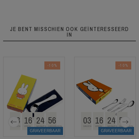
JE BENT MISSCHIEN OOK GEÏNTERESSEERD
IN
-10%
-10%
03
16
24
55
03
16
24
55
DAGEN
UREN
MINUTEN
SECONDEN
DAGEN
UREN
MINUTEN
SECONDEN
GRAVEERBAAR
GRAVEERBAAR