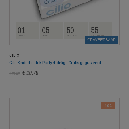
01
05
50
54
DAGEN
UREN
MINUTEN
SECONDEN
GRAVEERBAAR
CILIO
Cilio Kinderbestek Party 4-delig - Gratis gegraveerd
€ 19,79
€ 21,99
-10%