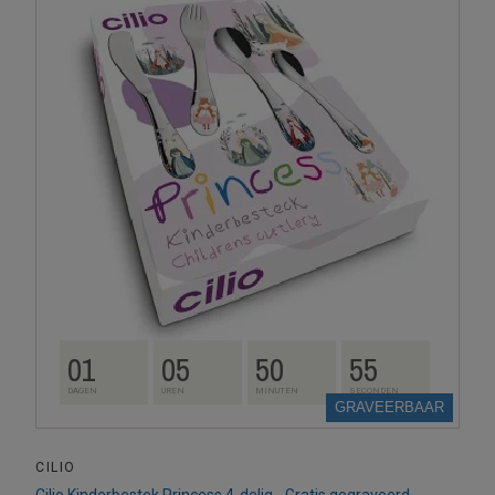
01
05
50
54
DAGEN
UREN
MINUTEN
SECONDEN
GRAVEERBAAR
CILIO