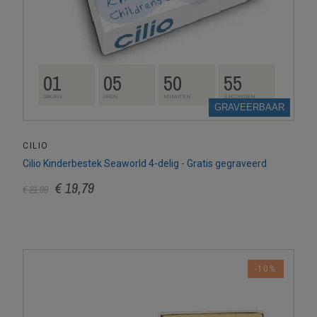
01
05
50
54
DAGEN
UREN
MINUTEN
SECONDEN
GRAVEERBAAR
CILIO
Cilio Kinderbestek Seaworld 4-delig - Gratis gegraveerd
€ 19,79
€ 21,99
-10%