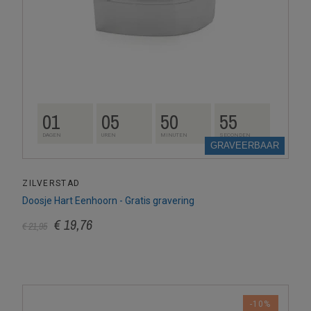
01
05
50
54
DAGEN
UREN
MINUTEN
SECONDEN
GRAVEERBAAR
ZILVERSTAD
Doosje Hart Eenhoorn - Gratis gravering
€ 19,76
€ 21,95
-10%