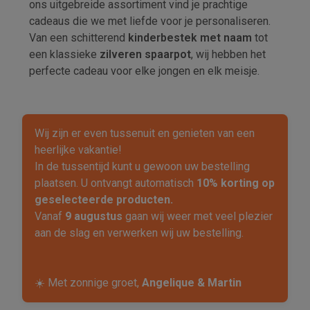
ons uitgebreide assortiment vind je prachtige
cadeaus die we met liefde voor je
personaliseren
.
Van een schitterend
kinderbestek met naam
tot
een klassieke
zilveren spaarpot
, wij hebben het
perfecte cadeau voor elke jongen en elk meisje.
Wij zijn er even tussenuit en genieten van een
heerlijke vakantie!
In de tussentijd kunt u gewoon uw bestelling
plaatsen. U ontvangt automatisch
10% korting op
geselecteerde producten.
Vanaf
9 augustus
gaan wij weer met veel plezier
aan de slag en verwerken wij uw bestelling.
☀️ Met zonnige groet,
Angelique & Martin