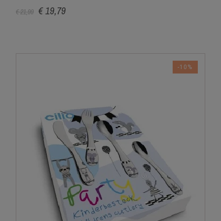
€ 19,79
€ 21,99
-10%