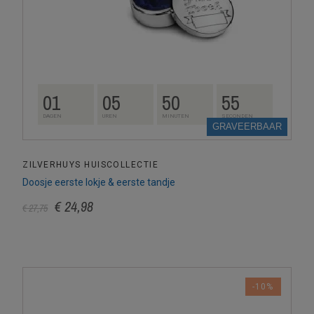
01
05
50
54
DAGEN
UREN
MINUTEN
SECONDEN
GRAVEERBAAR
ZILVERHUYS HUISCOLLECTIE
Doosje eerste lokje & eerste tandje
€ 24,98
€ 27,75
-10%