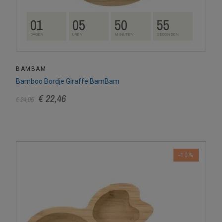
01
05
50
54
DAGEN
UREN
MINUTEN
SECONDEN
BAMBAM
Bamboo Bordje Giraffe BamBam
€ 22,46
€ 24,95
-10%