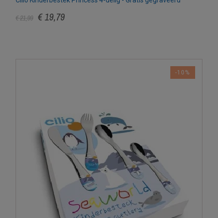
Cilio Kinderbestek Princess 4-delig - Gratis gegraveerd
€ 19,79
€ 21,99
-10%