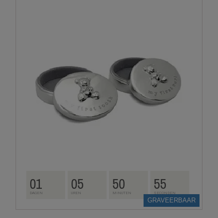
01
05
50
54
DAGEN
UREN
MINUTEN
SECONDEN
GRAVEERBAAR