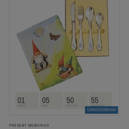
01
05
50
54
DAGEN
UREN
MINUTEN
SECONDEN
GRAVEERBAAR
PRESENT MEMORIES