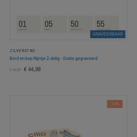
01
05
50
54
DAGEN
UREN
MINUTEN
SECONDEN
GRAVEERBAAR
ZILVERSTAD
Bord en kop Nijntje 2-delig - Gratis gegraveerd
€ 44,96
€ 49,95
-10%