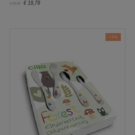
€ 19,79
€ 21,99
-10%