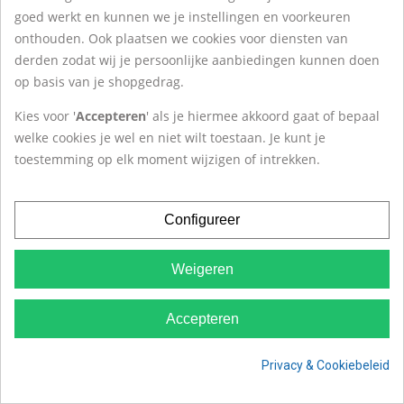
goed werkt en kunnen we je instellingen en voorkeuren
onthouden. Ook plaatsen we cookies voor diensten van
ZILVERSTAD
derden zodat wij je persoonlijke aanbiedingen kunnen doen
Dwarslepel Nijntje - Gratis gegraveerd
op basis van je shopgedrag.
€ 17,06
€ 18,95
Kies voor '
Accepteren
' als je hiermee akkoord gaat of bepaal
welke cookies je wel en niet wilt toestaan. Je kunt je
toestemming op elk moment wijzigen of intrekken.
-10%
Configureer
Weigeren
Accepteren
Privacy & Cookiebeleid
Cookie toestemming