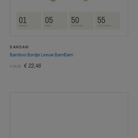
01
05
50
54
DAGEN
UREN
MINUTEN
SECONDEN
BAMBAM
Bamboo Bordje Leeuw BamBam
€ 22,46
€ 24,95