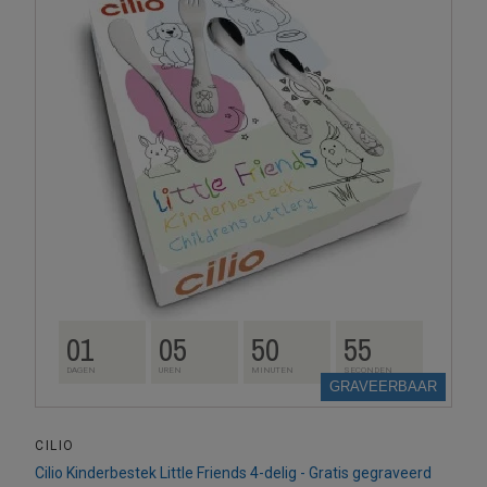
01
05
50
54
DAGEN
UREN
MINUTEN
SECONDEN
GRAVEERBAAR
CILIO
Cilio Kinderbestek Little Friends 4-delig - Gratis gegraveerd