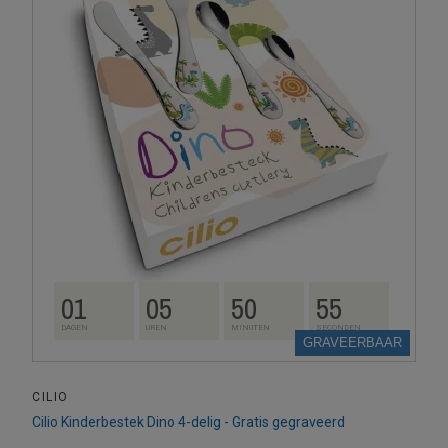
01
05
50
54
DAGEN
UREN
MINUTEN
SECONDEN
GRAVEERBAAR
CILIO
Cilio Kinderbestek Dino 4-delig - Gratis gegraveerd