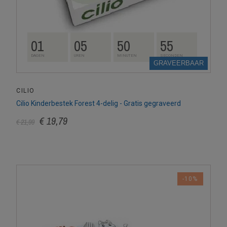
01
05
50
54
DAGEN
UREN
MINUTEN
SECONDEN
GRAVEERBAAR
CILIO
Cilio Kinderbestek Forest 4-delig - Gratis gegraveerd
€ 19,79
€ 21,99
-10%