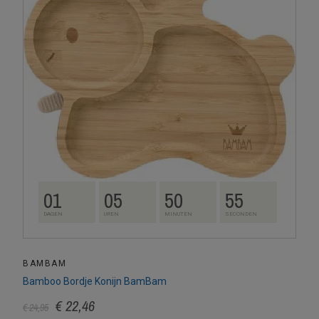
01
05
50
54
DAGEN
UREN
MINUTEN
SECONDEN
BAMBAM
Bamboo Bordje Konijn BamBam
€ 22,46
€ 24,95