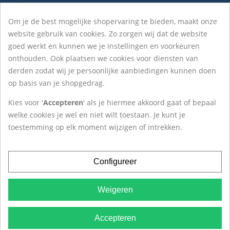
Blog
Om je de best mogelijke shopervaring te bieden, maakt onze
Over Het ZilverHuys
website gebruik van cookies. Zo zorgen wij dat de website
goed werkt en kunnen we je instellingen en voorkeuren
onthouden. Ook plaatsen we cookies voor diensten van
Contact
derden zodat wij je persoonlijke aanbiedingen kunnen doen
op basis van je shopgedrag.
Het ZilverHuys®
Kies voor '
Accepteren
' als je hiermee akkoord gaat of bepaal
Krokus 20
welke cookies je wel en niet wilt toestaan. Je kunt je
1619BD Andijk
toestemming op elk moment wijzigen of intrekken.
Tel:
+31(0)228-527 263
Configureer
Weigeren
Algemene Voorwaarden
|
Privacy
|
Cookies
|
© 2007 -
Accepteren
2026
Het ZilverHuys®