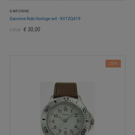
GARONNE
Garonne Kids Horloge wit - KV12Q419
€ 30,00
€ 37,50
-20%