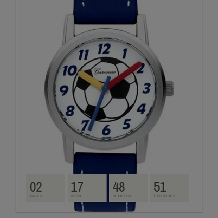
02
17
48
50
DAGEN
UREN
MINUTEN
SECONDEN