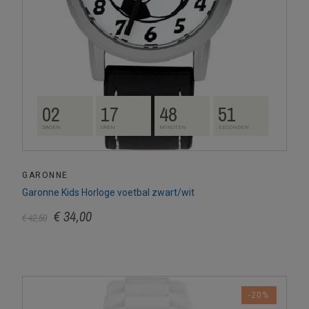
02
17
48
50
DAGEN
UREN
MINUTEN
SECONDEN
GARONNE
Garonne Kids Horloge voetbal zwart/wit
€ 34,00
€ 42,50
-20%