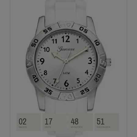
02
17
48
50
DAGEN
UREN
MINUTEN
SECONDEN