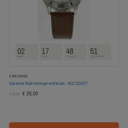
02
17
48
50
DAGEN
UREN
MINUTEN
SECONDEN
GARONNE
Garonne Kids Horloge wit/bruin - KQ12Q427
€ 26,00
€ 32,50