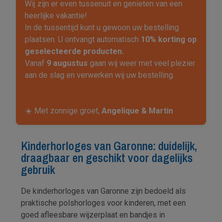
Wij zijn er even tussenuit en genieten van een
heerlijke vakantie!
In de tussentijd kunt u gewoon uw bestelling
plaatsen. U ontvangt automatisch
10% korting op
geselecteerde producten.
Vanaf
9 augustus
gaan wij weer met veel plezier
aan de slag en verwerken wij uw bestelling.
☀️ Met zonnige groet,
Angelique & Martin
Kinderhorloges van Garonne: duidelijk,
draagbaar en geschikt voor dagelijks
gebruik
De kinderhorloges van Garonne zijn bedoeld als
praktische polshorloges voor kinderen, met een
goed afleesbare wijzerplaat en bandjes in