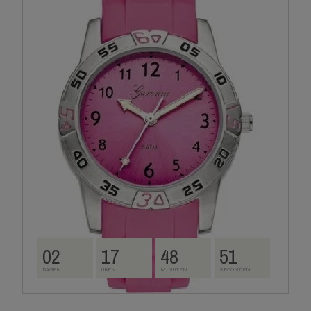
02
17
48
50
DAGEN
UREN
MINUTEN
SECONDEN