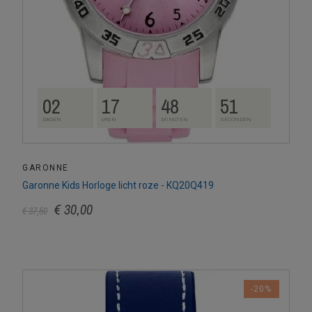
02
17
48
50
DAGEN
UREN
MINUTEN
SECONDEN
GARONNE
Garonne Kids Horloge licht roze - KQ20Q419
€ 30,00
€ 37,50
-20%