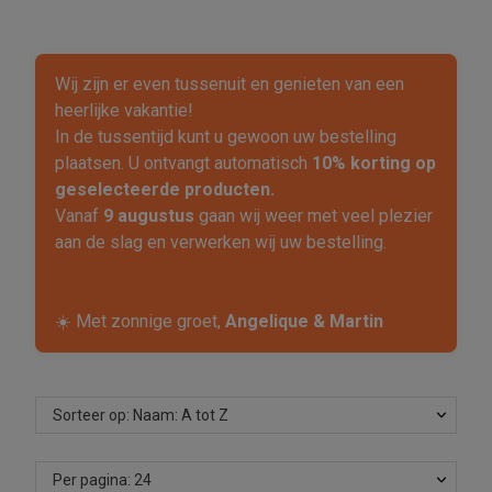
Wij zijn er even tussenuit en genieten van een
heerlijke vakantie!
In de tussentijd kunt u gewoon uw bestelling
plaatsen. U ontvangt automatisch
10% korting op
geselecteerde producten.
Vanaf
9 augustus
gaan wij weer met veel plezier
aan de slag en verwerken wij uw bestelling.
☀️ Met zonnige groet,
Angelique & Martin
Sorteer op: Naam: A tot Z
Per pagina: 24