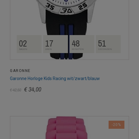
02
17
48
50
DAGEN
UREN
MINUTEN
SECONDEN
GARONNE
Garonne Horloge Kids Racing wit/zwart/blauw
€ 34,00
€ 42,50
-20%