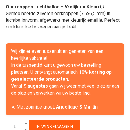
Oorknoppen Luchtballon – Vrolijk en Kleurrijk
Gerhodineerde zilveren oorknoppen (7,5x6,5 mm) in
luchtballonvorm, afgewerkt met kleurrijk emaille. Perfect
om kleur toe te voegen aan je look!
Wij zijn er even tussenuit en genieten van een
heerlijke vakantie!
In de tussentijd kunt u gewoon uw bestelling
plaatsen. U ontvangt automatisch
10% korting op
geselecteerde producten.
Vanaf
9 augustus
gaan wij weer met veel plezier aan
de slag en verwerken wij uw bestelling.
☀️ Met zonnige groet,
Angelique & Martin
IN WINKELWAGEN