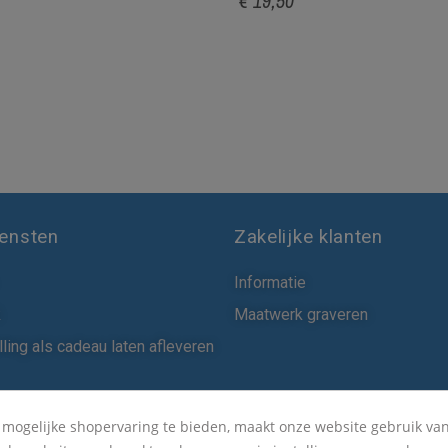
€ 19,50
iensten
Zakelijke klanten
Informatie
k
Maatwerk graveren
ling als cadeau laten afleveren
 mogelijke shopervaring te bieden, maakt onze website gebruik van