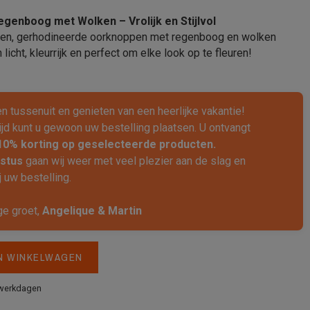
enboog met Wolken – Vrolijk en Stijlvol
ren, gerhodineerde oorknoppen met regenboog en wolken
 licht, kleurrijk en perfect om elke look op te fleuren!
ven tussenuit en genieten van een heerlijke vakantie!
ijd kunt u gewoon uw bestelling plaatsen. U ontvangt
10% korting op geselecteerde producten.
stus
gaan wij weer met veel plezier aan de slag en
 uw bestelling.
ge groet,
Angelique & Martin
N WINKELWAGEN
 werkdagen