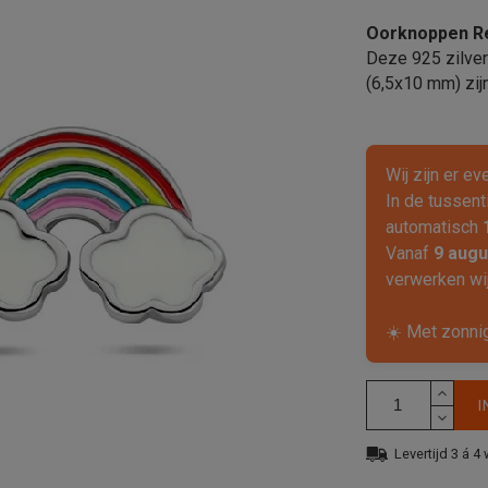
Oorknoppen Reg
Deze 925 zilve
(6,5x10 mm) zijn
Wij zijn er e
In de tussent
automatisch
Vanaf
9 augu
verwerken wij
☀️ Met zonni
I
Levertijd 3 á 4