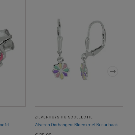
ZILVERHUYS HUISCOLLECTIE
Z
Hoofd
Zilveren Oorhangers Bloem met Brisur haak
Z
E