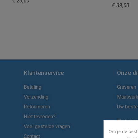
€ 25,00
€ 39,00
Klantenservice
Onze d
Betaling
Graveren
Verzending
Maatwer
Retourneren
Uw bestel
Niet tevreden?
Privacy
Veel gestelde vragen
Om je de best
Cookies
Contact