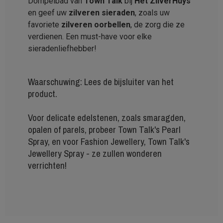
Dompelbad van
Town Talk
bij
Het ZilverHuys
en geef uw
zilveren sieraden
, zoals uw
favoriete
zilveren oorbellen
, de zorg die ze
verdienen. Een must-have voor elke
sieradenliefhebber!
Waarschuwing: Lees de bijsluiter van het
product.
Voor delicate edelstenen, zoals smaragden,
opalen of parels, probeer Town Talk's Pearl
Spray, en voor Fashion Jewellery, Town Talk's
Jewellery Spray - ze zullen wonderen
verrichten!