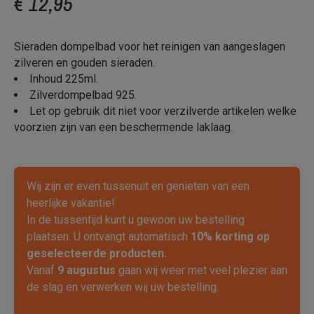
€ 12,95
Sieraden dompelbad voor het reinigen van aangeslagen
zilveren en gouden sieraden.
Inhoud 225ml.
Zilverdompelbad 925.
Let op gebruik dit niet voor verzilverde artikelen welke
voorzien zijn van een beschermende laklaag.
Wij zijn er even tussenuit en genieten van een
heerlijke vakantie!
In de tussentijd kunt u gewoon uw bestelling
plaatsen. U ontvangt automatisch
10% korting op
geselecteerde producten.
Vanaf
9 augustus
gaan wij weer met veel plezier aan
de slag en verwerken wij uw bestelling.