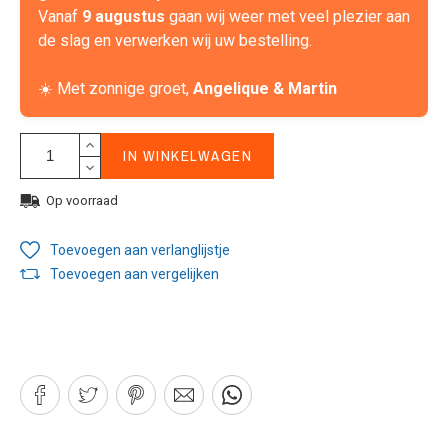
Vanaf
9 augustus
gaan wij weer met veel plezier aan
de slag en verwerken wij uw bestelling.
☀️ Met zonnige groet,
Angelique & Martin
IN WINKELWAGEN
Op voorraad
Toevoegen aan verlanglijstje
Toevoegen aan vergelijken