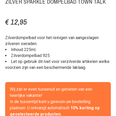
ZILVER SPARKLE DOMPELBAD TOWN TALK
€ 12,95
Zilverdompelbad voor het reinigen van aangeslagen
zilveren sieraden.
Inhoud 225ml.
Zilverdompelbad 925.
Let op gebruik dit niet voor verzilverde artikelen welke
voorzien zijn van een beschermende laklaag.
Wij zijn er even tussenuit en genieten van een
heerlijke vakantie!
In de tussentijd kunt u gewoon uw bestelling
plaatsen. U ontvangt automatisch
10% korting op
geselecteerde producten.