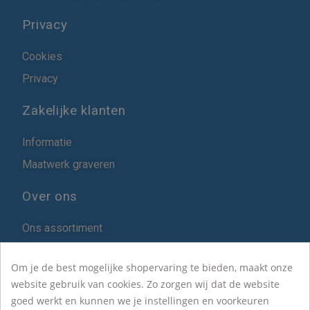
Privacy
Cookies
Privacy
Zakelijke klanten
Informatie
Maatwerk graveren
Over ons
Ons assortiment
Blog
Om je de best mogelijke shopervaring te bieden, maakt onze
Over Het ZilverHuys
website gebruik van cookies. Zo zorgen wij dat de website
goed werkt en kunnen we je instellingen en voorkeuren