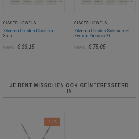
DAGEN
UREN
MINUTEN
SECONDEN
DAGEN
UREN
MINUTEN
SECONDEN
GISSER JEWELS
GISSER JEWELS
Zilveren Creolen Classic m
Zilveren Creolen Solitair met
3mm
Zwarte Zirkonia XL
€ 33,15
€ 75,65
€ 39,00
€ 89,00
JE BENT MISSCHIEN OOK GEÏNTERESSEERD
IN
-15%