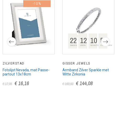
-10%
22
12
10
56
DAGEN
UREN
MINUTEN
SECONDEN
ZILVERSTAD
GISSER JEWELS
Fotolijst Nevada, mat Passe-
Armband Zilver Sparkle met
partout 13x18cm
Witte Zirkonia
€ 16,16
€ 144,08
€ 17,95
€ 169,50