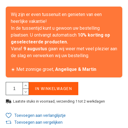
Wij zijn er even tussenuit en genieten van een
heerlijke vakantie!
In de tussentijd kunt u gewoon uw bestelling
plaatsen. U ontvangt automatisch
10% korting op
geselecteerde producten.
Vanaf
9 augustus
gaan wij weer met veel plezier aan
de slag en verwerken wij uw bestelling.
☀️ Met zonnige groet,
Angelique & Martin
IN WINKELWAGEN
Laatste stuks in voorraad, verzending 1 tot 2 werkdagen
Toevoegen aan verlanglijstje
Toevoegen aan vergelijken