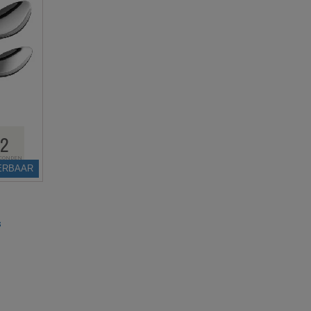
1
CONDEN
ERBAAR
s