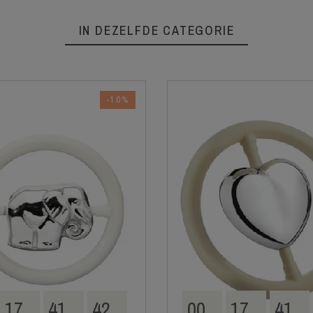
IN DEZELFDE CATEGORIE
-10%
17
41
41
00
17
41