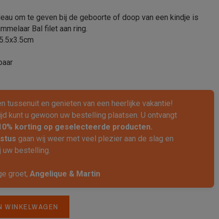
deau om te geven bij de geboorte of doop van een kindje is
mmelaar Bal filet aan ring.
x5.5x3.5cm
baar
ven tussenuit en genieten van een heerlijke vakantie!
ijd kunt u gewoon uw bestelling plaatsen. U ontvangt
10% korting op geselecteerde producten.
stus
gaan wij weer met veel plezier aan de slag en
 uw bestelling.
ge groet,
Angelique & Martin
N WINKELWAGEN