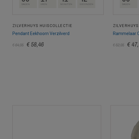
DAGEN
UREN
MINUTEN
SECONDEN
DAGEN
ZILVERHUYS HUISCOLLECTIE
ZILVERHUYS
Pendant Eekhoorn Verzilverd
Rammelaar Oli
€ 58,46
€ 47
€ 64,95
€ 52,95