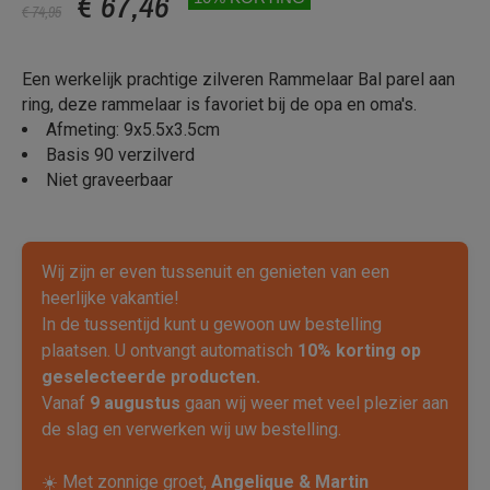
€ 67,46
€ 74,95
Een werkelijk prachtige zilveren Rammelaar Bal parel aan
ring, deze rammelaar is favoriet bij de opa en oma's.
Afmeting: 9x5.5x3.5cm
Basis 90 verzilverd
Niet graveerbaar
Wij zijn er even tussenuit en genieten van een
heerlijke vakantie!
In de tussentijd kunt u gewoon uw bestelling
plaatsen. U ontvangt automatisch
10% korting op
geselecteerde producten.
Vanaf
9 augustus
gaan wij weer met veel plezier aan
de slag en verwerken wij uw bestelling.
☀️ Met zonnige groet,
Angelique & Martin