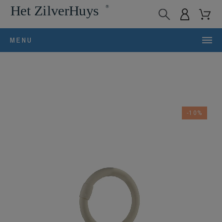
MENU
-10%