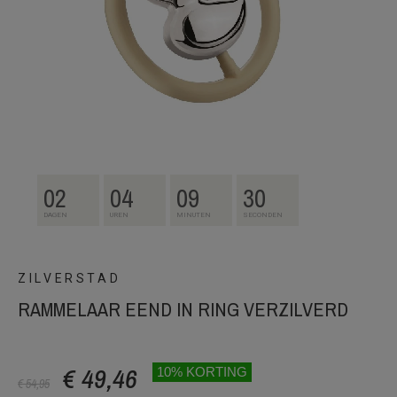
02
04
09
30
DAGEN
UREN
MINUTEN
SECONDEN
ZILVERSTAD
RAMMELAAR EEND IN RING VERZILVERD
€ 49,46
10% KORTING
€ 54,95