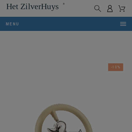
MENU
-10%