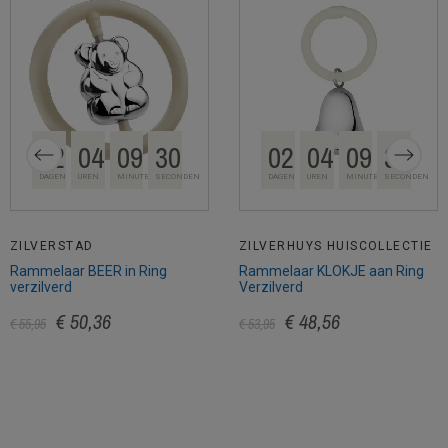
02
04
09
30
02
04
09
30
DAGEN
UREN
MINUTEN
SECONDEN
DAGEN
UREN
MINUTEN
SECONDEN
ZILVERSTAD
ZILVERHUYS HUISCOLLECTIE
Rammelaar BEER in Ring
Rammelaar KLOKJE aan Ring
verzilverd
Verzilverd
€ 50,36
€ 48,56
€ 55,95
€ 53,95