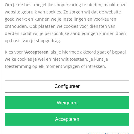
Om je de best mogelijke shopervaring te bieden, maakt onze
Over Het ZilverHuys
website gebruik van cookies. Zo zorgen wij dat de website
goed werkt en kunnen we je instellingen en voorkeuren
onthouden. Ook plaatsen we cookies voor diensten van
Contact
derden zodat wij je persoonlijke aanbiedingen kunnen doen
op basis van je shopgedrag.
Het ZilverHuys®
Kies voor '
Accepteren
' als je hiermee akkoord gaat of bepaal
Krokus 20
welke cookies je wel en niet wilt toestaan. Je kunt je
1619BD Andijk
toestemming op elk moment wijzigen of intrekken.
Tel:
+31(0)228-527 263
Configureer
Weigeren
Algemene Voorwaarden
|
Privacy
|
Cookies
|
© 2007 -
Accepteren
2026
Het ZilverHuys®