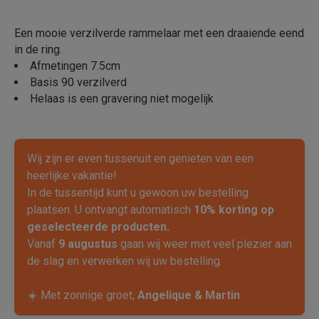
Een mooie verzilverde rammelaar met een draaiende eend
in de ring.
Afmetingen 7.5cm
Basis 90 verzilverd
Helaas is een gravering niet mogelijk
Wij zijn er even tussenuit en genieten van een
heerlijke vakantie!
In de tussentijd kunt u gewoon uw bestelling
plaatsen. U ontvangt automatisch
10% korting op
geselecteerde producten.
Vanaf
9 augustus
gaan wij weer met veel plezier aan
de slag en verwerken wij uw bestelling.
☀️ Met zonnige groet,
Angelique & Martin