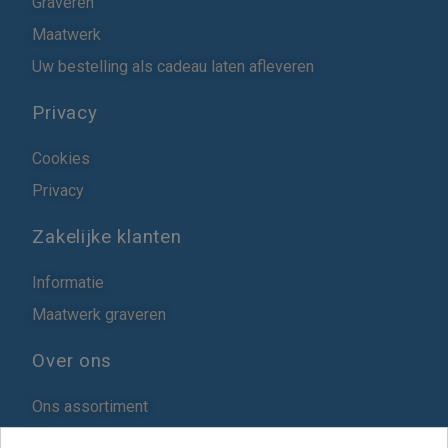
Graveren
Maatwerk
Uw bestelling als cadeau laten afleveren
Privacy
Cookies
Privacy
Zakelijke klanten
Informatie
Maatwerk graveren
Over ons
Ons assortiment
Blog