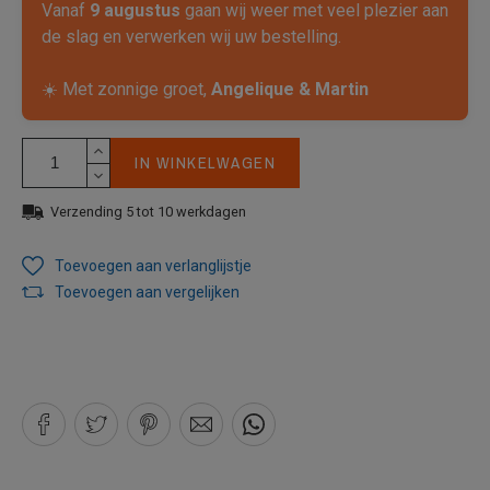
Vanaf
9 augustus
gaan wij weer met veel plezier aan
de slag en verwerken wij uw bestelling.
☀️ Met zonnige groet,
Angelique & Martin
IN WINKELWAGEN
Verzending 5 tot 10 werkdagen
Toevoegen aan verlanglijstje
Toevoegen aan vergelijken