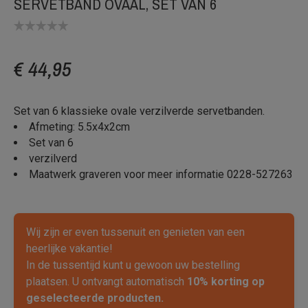
SERVETBAND OVAAL, SET VAN 6
€ 44,95
Set van 6 klassieke ovale verzilverde servetbanden.
Afmeting: 5.5x4x2cm
Set van 6
verzilverd
Maatwerk graveren voor meer informatie 0228-527263
Wij zijn er even tussenuit en genieten van een
heerlijke vakantie!
In de tussentijd kunt u gewoon uw bestelling
plaatsen. U ontvangt automatisch
10% korting op
geselecteerde producten.