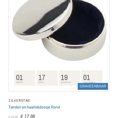
01
17
19
00
DAGEN
UREN
MINUTEN
SECONDEN
GRAVEERBAAR
ZILVERSTAD
Tanden en haarlokdoosje Rond
€ 17,96
€ 19,95