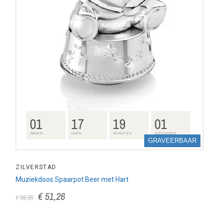
01
17
19
00
DAGEN
UREN
MINUTEN
SECONDEN
GRAVEERBAAR
ZILVERSTAD
Muziekdoos Spaarpot Beer met Hart
€ 51,26
€ 56,95