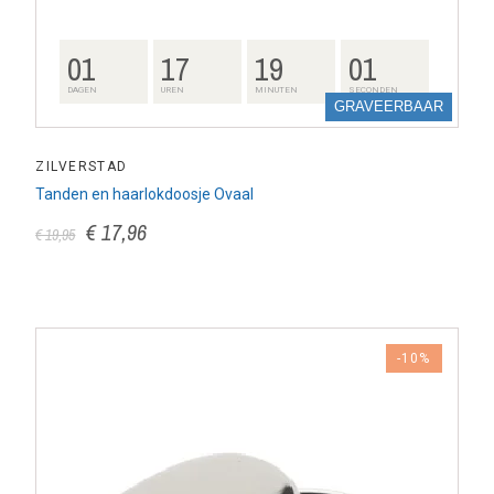
01
17
19
00
DAGEN
UREN
MINUTEN
SECONDEN
GRAVEERBAAR
ZILVERSTAD
Tanden en haarlokdoosje Ovaal
€ 17,96
€ 19,95
-10%