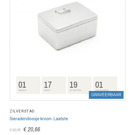
01
17
19
00
DAGEN
UREN
MINUTEN
SECONDEN
GRAVEERBAAR
ZILVERSTAD
Sieradendoosje kroon- Laatste
€ 20,66
€ 22,95