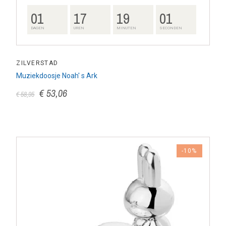
01
17
19
00
DAGEN
UREN
MINUTEN
SECONDEN
ZILVERSTAD
Muziekdoosje Noah' s Ark
€ 53,06
€ 58,95
-10%