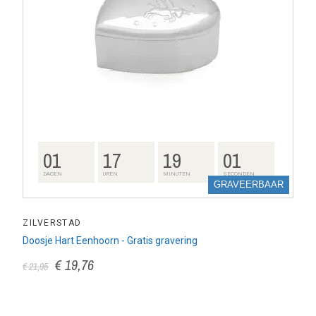
01
17
19
00
DAGEN
UREN
MINUTEN
SECONDEN
GRAVEERBAAR
ZILVERSTAD
Doosje Hart Eenhoorn - Gratis gravering
€ 19,76
€ 21,95