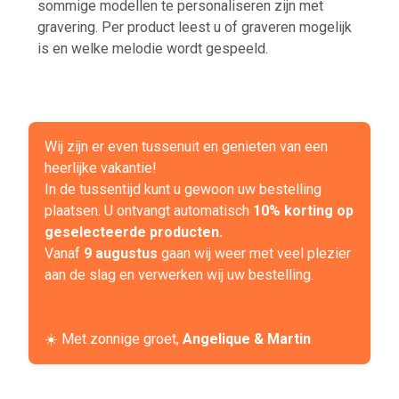
sommige modellen te personaliseren zijn met
gravering. Per product leest u of graveren mogelijk
is en welke melodie wordt gespeeld.
Wij zijn er even tussenuit en genieten van een
heerlijke vakantie!
In de tussentijd kunt u gewoon uw bestelling
plaatsen. U ontvangt automatisch
10% korting op
geselecteerde producten.
Vanaf
9 augustus
gaan wij weer met veel plezier
aan de slag en verwerken wij uw bestelling.
☀️ Met zonnige groet,
Angelique & Martin