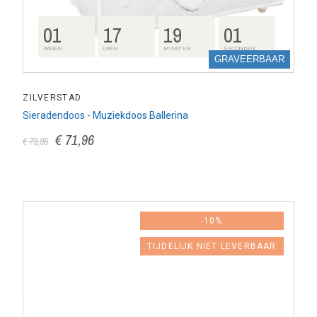
01
17
19
00
DAGEN
UREN
MINUTEN
SECONDEN
GRAVEERBAAR
ZILVERSTAD
Sieradendoos - Muziekdoos Ballerina
€ 71,96
€ 79,95
-10%
TIJDELIJK NIET LEVERBAAR