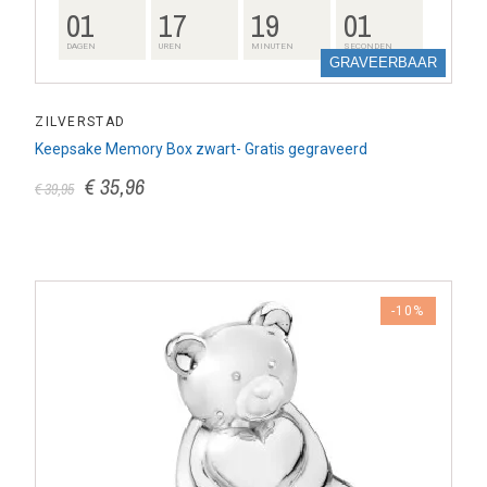
01
17
19
00
DAGEN
UREN
MINUTEN
SECONDEN
GRAVEERBAAR
ZILVERSTAD
Keepsake Memory Box zwart- Gratis gegraveerd
€ 35,96
€ 39,95
-10%