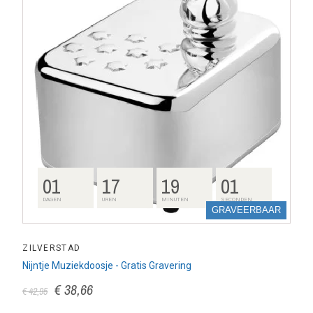
01
17
19
00
DAGEN
UREN
MINUTEN
SECONDEN
GRAVEERBAAR
ZILVERSTAD
Nijntje Muziekdoosje - Gratis Gravering
€ 38,66
€ 42,95