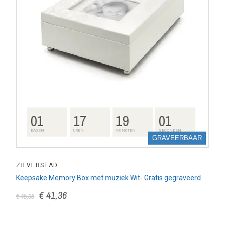
01
17
19
00
DAGEN
UREN
MINUTEN
SECONDEN
GRAVEERBAAR
ZILVERSTAD
Keepsake Memory Box met muziek Wit- Gratis gegraveerd
€ 41,36
€ 45,95