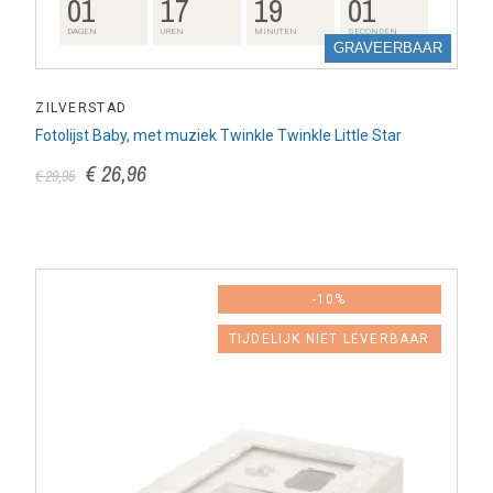
01
17
19
00
DAGEN
UREN
MINUTEN
SECONDEN
GRAVEERBAAR
ZILVERSTAD
Fotolijst Baby, met muziek Twinkle Twinkle Little Star
€ 26,96
€ 29,95
-10%
TIJDELIJK NIET LEVERBAAR