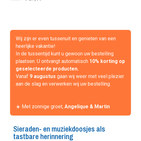
Wij zijn er even tussenuit en genieten van een
heerlijke vakantie!
In de tussentijd kunt u gewoon uw bestelling
plaatsen. U ontvangt automatisch
10% korting op
geselecteerde producten.
Vanaf
9 augustus
gaan wij weer met veel plezier
aan de slag en verwerken wij uw bestelling.
☀️ Met zonnige groet,
Angelique & Martin
Sieraden- en muziekdoosjes als
tastbare herinnering