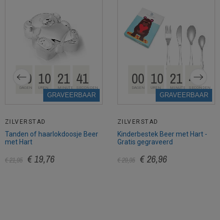
00
10
21
40
00
10
21
40
DAGEN
UREN
MINUTEN
SECONDEN
DAGEN
UREN
MINUTEN
SECONDEN
GRAVEERBAAR
GRAVEERBAAR
ZILVERSTAD
ZILVERSTAD
Tanden of haarlokdoosje Beer
Kinderbestek Beer met Hart -
met Hart
Gratis gegraveerd
€ 19,76
€ 26,96
€ 21,95
€ 29,95