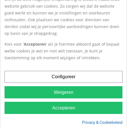
Over Het ZilverHuys
website gebruik van cookies. Zo zorgen wij dat de website
goed werkt en kunnen we je instellingen en voorkeuren
onthouden. Ook plaatsen we cookies voor diensten van
Contact
derden zodat wij je persoonlijke aanbiedingen kunnen doen
op basis van je shopgedrag.
Het ZilverHuys®
Kies voor '
Accepteren
' als je hiermee akkoord gaat of bepaal
Krokus 20
welke cookies je wel en niet wilt toestaan. Je kunt je
1619BD Andijk
toestemming op elk moment wijzigen of intrekken.
Tel:
+31(0)228-527 263
Configureer
Weigeren
Algemene Voorwaarden
|
Privacy
|
Cookies
|
© 2007 -
Accepteren
2026
Het ZilverHuys®
Privacy & Cookiebeleid