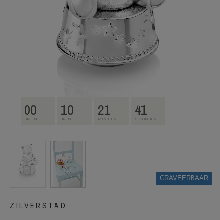
00
10
21
40
DAGEN
UREN
MINUTEN
SECONDEN
GRAVEERBAAR
ZILVERSTAD