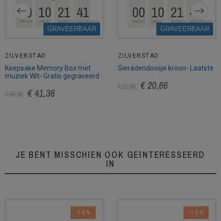
00
10
21
40
00
10
21
40
DAGEN
UREN
MINUTEN
SECONDEN
DAGEN
UREN
MINUTEN
SECONDEN
GRAVEERBAAR
GRAVEERBAAR
ZILVERSTAD
ZILVERSTAD
Keepsake Memory Box met
Sieradendoosje kroon- Laatste
muziek Wit- Gratis gegraveerd
€ 20,66
€ 22,95
€ 41,36
€ 45,95
JE BENT MISSCHIEN OOK GEÏNTERESSEERD
IN
-10%
-10%