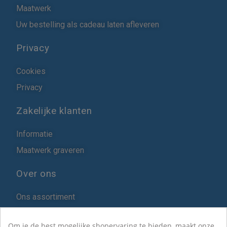
Maatwerk
Uw bestelling als cadeau laten afleveren
Privacy
Cookies
Privacy
Zakelijke klanten
Informatie
Maatwerk graveren
Over ons
Ons assortiment
Blog
Om je de best mogelijke shopervaring te bieden, maakt onze