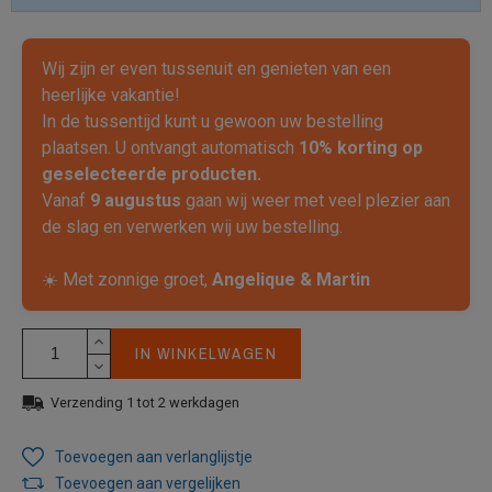
Wij zijn er even tussenuit en genieten van een
heerlijke vakantie!
In de tussentijd kunt u gewoon uw bestelling
plaatsen. U ontvangt automatisch
10% korting op
geselecteerde producten.
Vanaf
9 augustus
gaan wij weer met veel plezier aan
de slag en verwerken wij uw bestelling.
☀️ Met zonnige groet,
Angelique & Martin
IN WINKELWAGEN
Verzending 1 tot 2 werkdagen
Toevoegen aan verlanglijstje
Toevoegen aan vergelijken