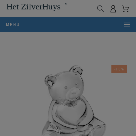
MENU
-10%