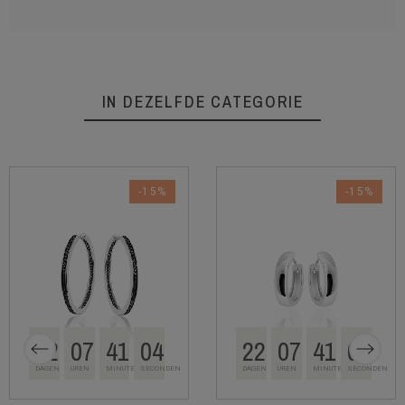
IN DEZELFDE CATEGORIE
-15%
-15%
22
07
41
04
22
07
41
04
DAGEN
UREN
MINUTEN
SECONDEN
DAGEN
UREN
MINUTEN
SECONDEN