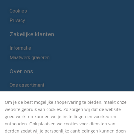
Cookies
Privacy
Zakelijke klanten
Informatie
Maatwerk graveren
Over ons
Ons assortiment
Blog
Om je de best mogelijke shopervaring te bieden, maakt onze
Over Het ZilverHuys
website gebruik van cookies. Zo zorgen wij dat de website
goed werkt en kunnen we je instellingen en voorkeuren
onthouden. Ook plaatsen we cookies voor diensten van
Contact
derden zodat wij je persoonlijke aanbiedingen kunnen doen