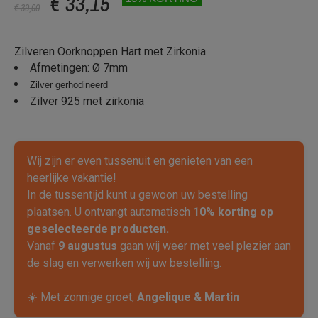
€ 33,15
€ 39,00
Zilveren Oorknoppen Hart met Zirkonia
Afmetingen: Ø 7mm
Zilver gerhodineerd
Zilver 925 met zirkonia
Wij zijn er even tussenuit en genieten van een
heerlijke vakantie!
In de tussentijd kunt u gewoon uw bestelling
plaatsen. U ontvangt automatisch
10% korting op
geselecteerde producten.
Vanaf
9 augustus
gaan wij weer met veel plezier aan
de slag en verwerken wij uw bestelling.
☀️ Met zonnige groet,
Angelique & Martin