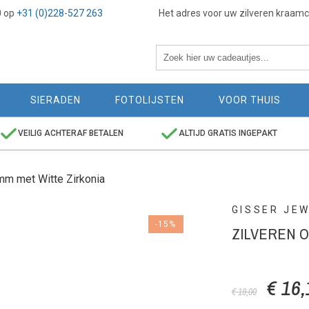
0 op
+31 (0)228-527 263
Het adres voor uw zilveren kraam
SIERADEN
FOTOLIJSTEN
VOOR THUIS
VEILIG ACHTERAF BETALEN
ALTIJD GRATIS INGEPAKT
3mm met Witte Zirkonia
GISSER JE
-15%
ZILVEREN O
€ 16,
€ 19,00