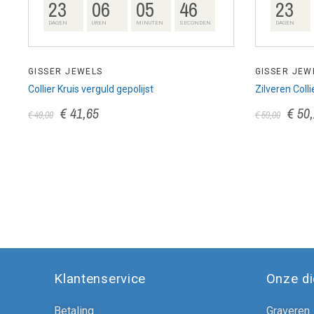
23
06
05
45
23
DAGEN
UREN
MINUTEN
SECONDEN
DAGEN
GISSER JEWELS
GISSER JEW
m
Collier Kruis verguld gepolijst
Zilveren Colli
€ 41,65
€ 50
€ 49,00
€ 59,00
Klantenservice
Onze d
Betaling
Graveren