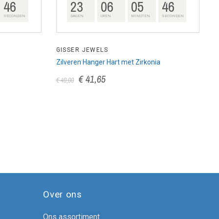
45
23
06
05
45
SECONDEN
DAGEN
UREN
MINUTEN
SECONDEN
GISSER JEWELS
G
Zilveren Hanger Hart met Zirkonia
C
€ 41,65
€ 49,00
€
Over ons
Ons assortiment