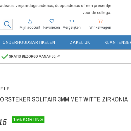
cadeaus, verjaardagscadeaus, doopcadeaus of een presentje
voor de collega
.
Mijn account
Favorieten
Vergelijken
Winkelwagen
ONDERHOUDSARTIKELEN
ZAKELIJK
KLANTENSE
GRATIS BEZORGD VANAF 50,-*
WELS
ORSTEKER SOLITAIR 3MM MET WITTE ZIRKONIA
15
15% KORTING