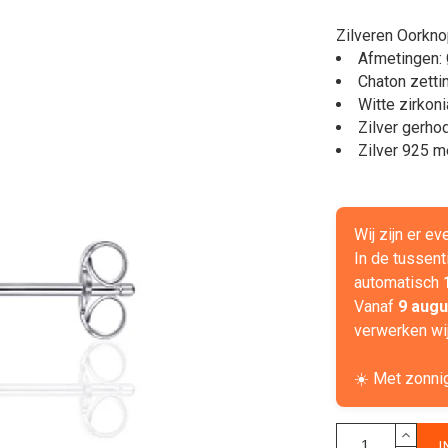
Zilveren Oorknop
Afmetingen:
Chaton zetti
Witte zirkoni
Zilver gerho
Zilver 925 m
Wij zijn er e
In de tussent
automatisch
Vanaf
9 augu
verwerken wij
☀️ Met zonni
I