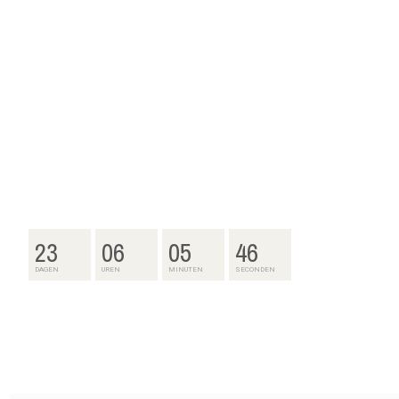
23
06
05
45
DAGEN
UREN
MINUTEN
SECONDEN