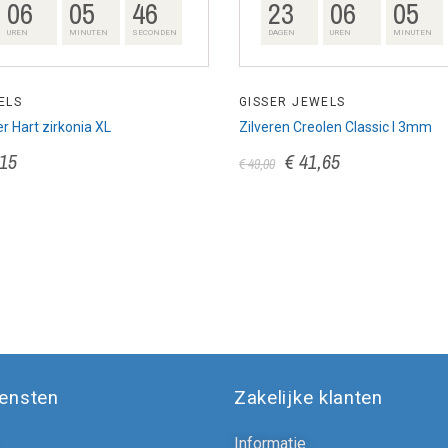
06
05
45
23
06
05
UREN
MINUTEN
SECONDEN
DAGEN
UREN
MINUTEN
ELS
GISSER JEWELS
er Hart zirkonia XL
Zilveren Creolen Classic l 3mm
,15
€ 41,65
€ 49,00
iensten
Zakelijke klanten
Informatie