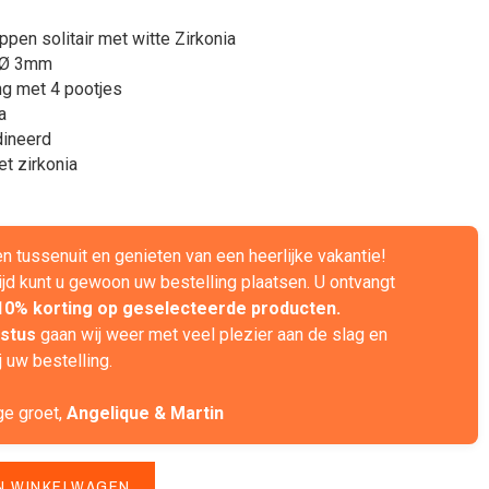
pen solitair met witte Zirkonia
 Ø 3mm
ng met 4 pootjes
a
dineerd
et zirkonia
ven tussenuit en genieten van een heerlijke vakantie!
ijd kunt u gewoon uw bestelling plaatsen. U ontvangt
10% korting op geselecteerde producten.
stus
gaan wij weer met veel plezier aan de slag en
 uw bestelling.
ge groet,
Angelique & Martin
N WINKELWAGEN